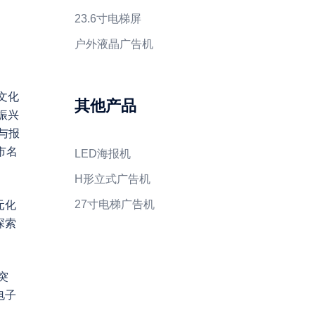
23.6寸电梯屏
户外液晶广告机
文化
其他产品
振兴
与报
市名
LED海报机
H形立式广告机
27寸电梯广告机
元化
探索
突
电子