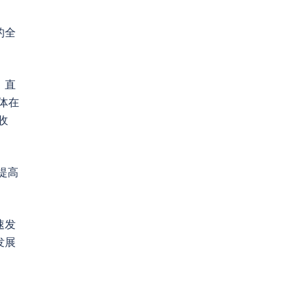
的全
，直
体在
收
提高
速发
发展