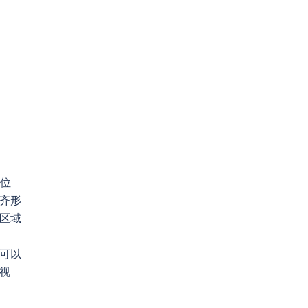
子位
齐形
区域
灯可以
视