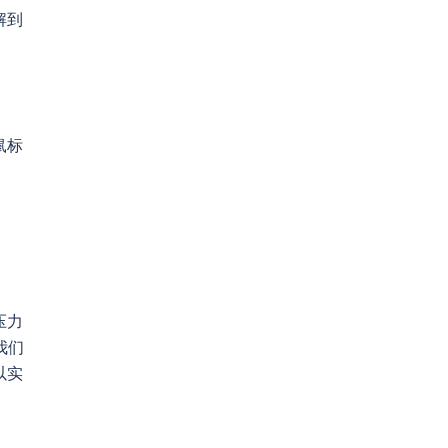
解到
鼠标
压力
我们
以实