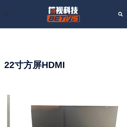
Skip
to
content
22寸方屏HDMI