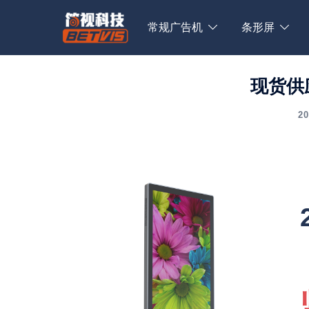
Skip
to
常规广告机
条形屏
content
现货供
2