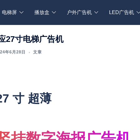
电梯屏
播放盒
户外广告机
LED广告机
应27寸电梯广告机
024年6月28日
文章
27 寸 超薄
竖挂数字海报
广告机