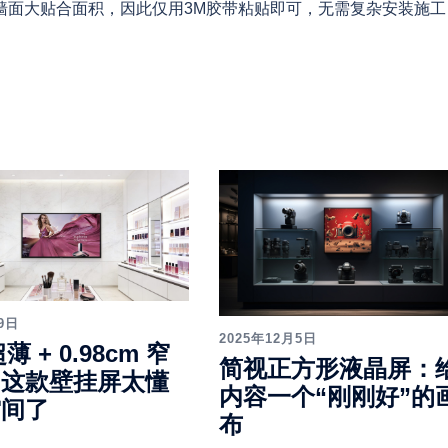
墙面大贴合面积，因此仅用3M胶带粘贴即可，无需复杂安装施工
9日
2025年12月5日
薄 + 0.98cm 窄
简视正方形液晶屏：
。这款壁挂屏太懂
内容一个“刚刚好”的
空间了
布