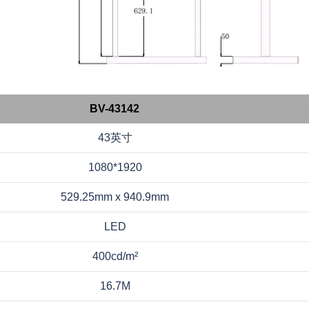
BV-43142
43英寸
1080*1920
529.25mm x 940.9mm
LED
400cd/m²
16.7M