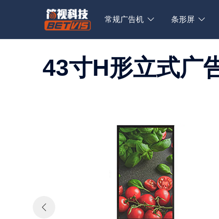
Skip
to
常规广告机
条形屏
content
43寸H形立式广