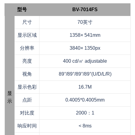
型号
BV-7014FS
尺寸
70英寸
显示区域
1358× 541mm
分辨率
3840× 1350px
亮度
400 cd/㎡ adjustable
视角
89°/89°/89°/89°(U/D/L/R)
显示色彩
16.7M
显
点距
0.4005*0.4005mm
示
对比度
2000：1
响应时间
< 8ms