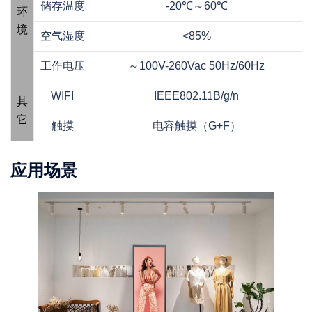
储存温度
-20℃～60℃
环
境
空气湿度
<85%
工作电压
～100V-260Vac 50Hz/60Hz
WIFI
IEEE802.11B/g/n
其
它
触摸
电容触摸（G+F）
应用场景