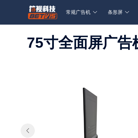
Skip
to
常规广告机
条形屏
content
75寸全面屏广告