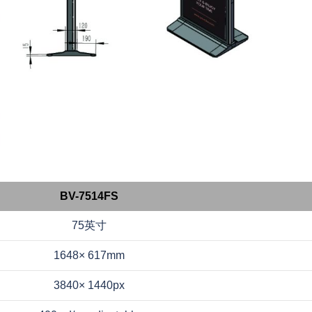
BV-7514FS
75英寸
1648× 617mm
3840× 1440px