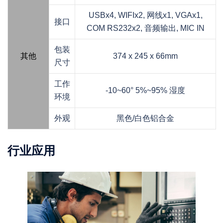
USBx4, WIFIx2, 网线x1, VGAx1,
接口
COM RS232x2, 音频输出, MIC IN
包装
其他
374 x 245 x 66mm
尺寸
工作
-10~60° 5%~95% 湿度
环境
外观
黑色/白色铝合金
行业应用