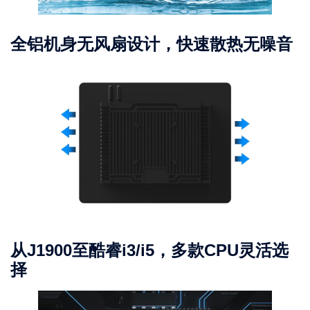
全铝机身无风扇设计，快速散热无噪音
从J1900至酷睿i3/i5，多款CPU灵活选
择